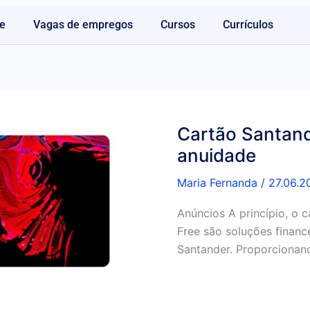
e
Vagas de empregos
Cursos
Currículos
Cartão Santand
anuidade
Maria Fernanda
/
27.06.2
Anúncios A princípio, o 
Free são soluções financ
Santander. Proporcionan