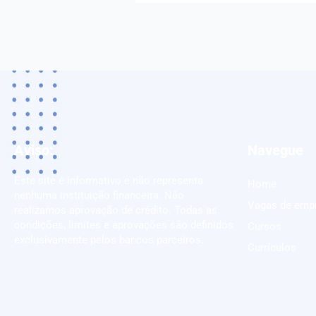
Aviso:
Navegue
Este site é informativo e não representa
Home
nenhuma instituição financeira. Não
Vagas de emp
realizamos aprovação de crédito. Todas as
condições, limites e aprovações são definidos
Cursos
exclusivamente pelos bancos parceiros.
Currículos