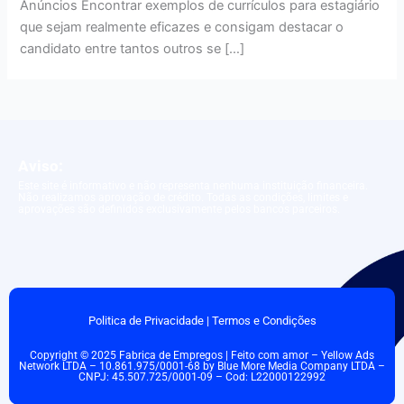
Anúncios Encontrar exemplos de currículos para estagiário
que sejam realmente eficazes e consigam destacar o
candidato entre tantos outros se […]
Aviso:
Este site é informativo e não representa nenhuma instituição financeira.
Não realizamos aprovação de crédito. Todas as condições, limites e
aprovações são definidos exclusivamente pelos bancos parceiros.
Politica de Privacidade
|
Termos e Condições
Copyright © 2025 Fabrica de Empregos | Feito com amor – Yellow Ads
Network LTDA – 10.861.975/0001-68 by Blue More Media Company LTDA –
CNPJ: 45.507.725/0001-09 – Cod: L22000122992