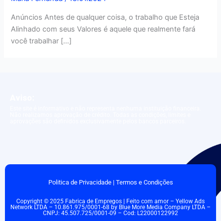
Anúncios Antes de qualquer coisa, o trabalho que Esteja
Alinhado com seus Valores é aquele que realmente fará
você trabalhar […]
Aviso:
Este site é informativo e não representa nenhuma instituição financeira.
Não realizamos aprovação de crédito. Todas as condições, limites e
aprovações são definidos exclusivamente pelos bancos parceiros.
Politica de Privacidade
|
Termos e Condições
Copyright © 2025 Fabrica de Empregos | Feito com amor – Yellow Ads
Network LTDA – 10.861.975/0001-68 by Blue More Media Company LTDA –
CNPJ: 45.507.725/0001-09 – Cod: L22000122992