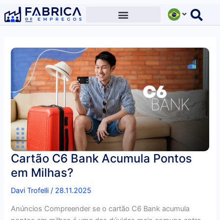
Ir
para
o
conteúdo
Cartão C6 Bank Acumula Pontos
em Milhas?
Davi Trofelli
/
28.11.2025
Anúncios Compreender se o cartão C6 Bank acumula