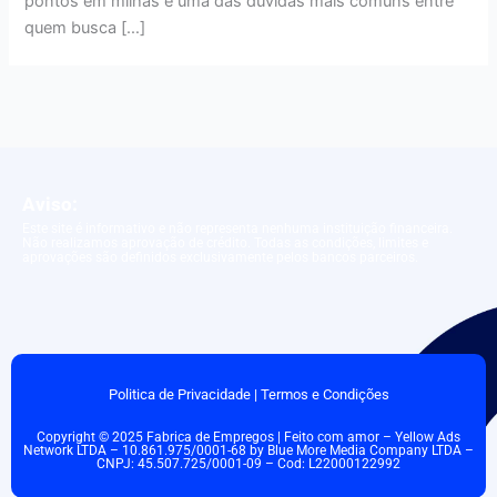
pontos em milhas é uma das dúvidas mais comuns entre
quem busca […]
Aviso:
Este site é informativo e não representa nenhuma instituição financeira.
Não realizamos aprovação de crédito. Todas as condições, limites e
aprovações são definidos exclusivamente pelos bancos parceiros.
Politica de Privacidade
|
Termos e Condições
Copyright © 2025 Fabrica de Empregos | Feito com amor – Yellow Ads
Network LTDA – 10.861.975/0001-68 by Blue More Media Company LTDA –
CNPJ: 45.507.725/0001-09 – Cod: L22000122992