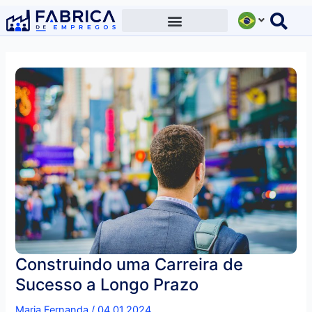
Ir
para
o
conteúdo
Construindo uma Carreira de
Sucesso a Longo Prazo
Maria Fernanda
/
04.01.2024