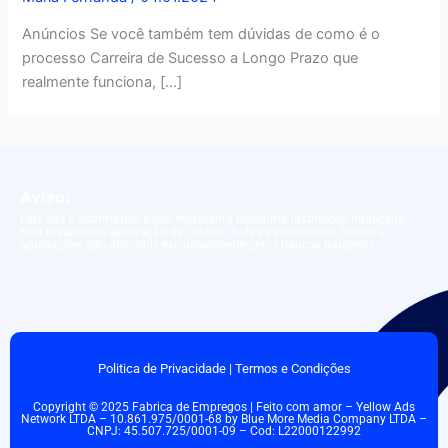
Anúncios Se você também tem dúvidas de como é o
processo Carreira de Sucesso a Longo Prazo que
realmente funciona, […]
Aviso:
Este site é informativo e não representa nenhuma instituição financeira.
Não realizamos aprovação de crédito. Todas as condições, limites e
aprovações são definidos exclusivamente pelos bancos parceiros.
Politica de Privacidade
|
Termos e Condições
Copyright © 2025 Fabrica de Empregos | Feito com amor – Yellow Ads
Network LTDA – 10.861.975/0001-68 by Blue More Media Company LTDA –
CNPJ: 45.507.725/0001-09 – Cod: L22000122992