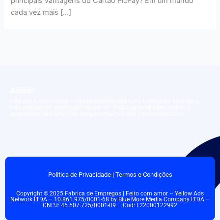
principais vantagens do Cartão PicPay? Em um mundo
cada vez mais […]
Aviso:
Este site é informativo e não representa nenhuma instituição financeira.
Não realizamos aprovação de crédito. Todas as condições, limites e
aprovações são definidos exclusivamente pelos bancos parceiros.
Politica de Privacidade
|
Termos e Condições
Copyright © 2025 Fabrica de Empregos | Feito com amor – Yellow Ads
Network LTDA – 10.861.975/0001-68 by Blue More Media Company LTDA –
CNPJ: 45.507.725/0001-09 – Cod: L22000122992