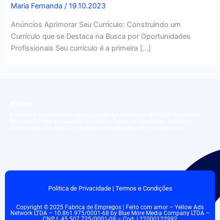
Maria Fernanda
/
19.10.2023
Anúncios Aprimorar Seu Currículo: Construindo um
Currículo que se Destaca na Busca por Oportunidades
Profissionais Seu currículo é a primeira […]
Aviso:
Este site é informativo e não representa nenhuma instituição financeira.
Não realizamos aprovação de crédito. Todas as condições, limites e
aprovações são definidos exclusivamente pelos bancos parceiros.
Politica de Privacidade
|
Termos e Condições
Copyright © 2025 Fabrica de Empregos | Feito com amor – Yellow Ads
Network LTDA – 10.861.975/0001-68 by Blue More Media Company LTDA –
CNPJ: 45.507.725/0001-09 – Cod: L22000122992