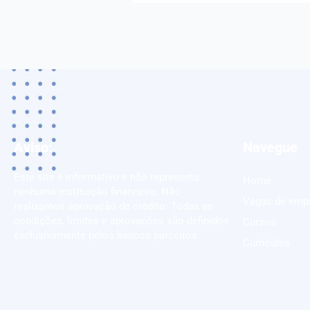
Aviso:
Navegue
Este site é informativo e não representa
Home
nenhuma instituição financeira. Não
Vagas de emp
realizamos aprovação de crédito. Todas as
condições, limites e aprovações são definidos
Cursos
exclusivamente pelos bancos parceiros.
Currículos