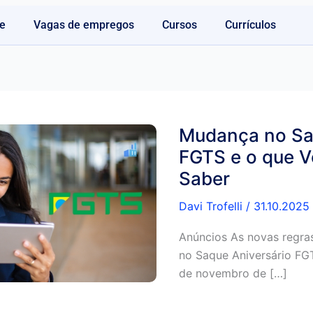
e
Vagas de empregos
Cursos
Currículos
Mudança no Sa
FGTS e o que V
Saber
Davi Trofelli
/
31.10.2025
Anúncios As novas regra
no Saque Aniversário FGT
de novembro de […]