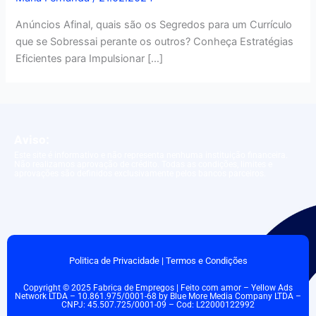
Anúncios Afinal, quais são os Segredos para um Currículo
que se Sobressai perante os outros? Conheça Estratégias
Eficientes para Impulsionar […]
Aviso:
Este site é informativo e não representa nenhuma instituição financeira.
Não realizamos aprovação de crédito. Todas as condições, limites e
aprovações são definidos exclusivamente pelos bancos parceiros.
Politica de Privacidade
|
Termos e Condições
Copyright © 2025 Fabrica de Empregos | Feito com amor – Yellow Ads
Network LTDA – 10.861.975/0001-68 by Blue More Media Company LTDA –
CNPJ: 45.507.725/0001-09 – Cod: L22000122992