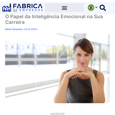
Ir
para
O Papel da Inteligência Emocional na Sua
o
Carreira
conteúdo
Maria Fernanda
/
20.10.2023
ANÚNCIOS