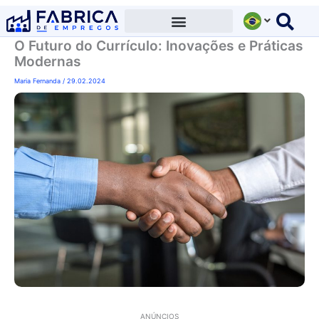
Ir
para
O Futuro do Currículo: Inovações e Práticas
o
Modernas
conteúdo
Maria Fernanda
/
29.02.2024
ANÚNCIOS