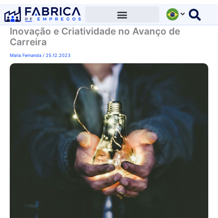
Ir
para
Inovação e Criatividade no Avanço de
o
Carreira
conteúdo
Maria Fernanda
/
25.12.2023