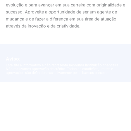
evolução e para avançar em sua carreira com originalidade e
sucesso. Aproveite a oportunidade de ser um agente de
mudança e de fazer a diferença em sua área de atuação
através da inovação e da criatividade.
Aviso:
Este site é informativo e não representa nenhuma instituição financeira.
Não realizamos aprovação de crédito. Todas as condições, limites e
aprovações são definidos exclusivamente pelos bancos parceiros.
Politica de Privacidade
|
Termos e Condições
Copyright © 2025 Fabrica de Empregos | Feito com amor – Yellow Ads
Network LTDA – 10.861.975/0001-68 by Blue More Media Company LTDA –
CNPJ: 45.507.725/0001-09 – Cod: L22000122992