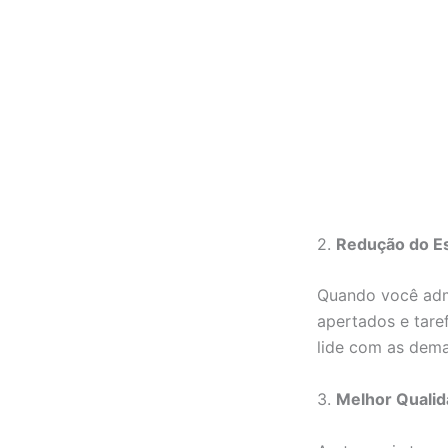
2.
Redução do E
Quando você admi
apertados e tar
lide com as dema
3.
Melhor Qualid