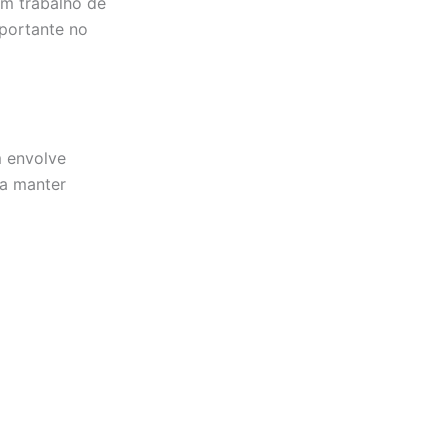
um trabalho de
mportante no
m envolve
 a manter