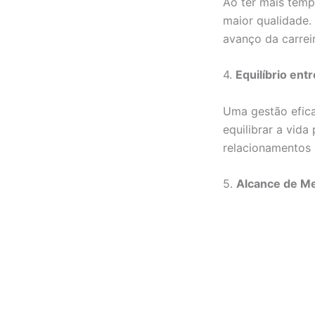
Ao ter mais temp
maior qualidade.
avanço da carreir
4.
Equilíbrio ent
Uma gestão efica
equilibrar a vida
relacionamentos 
5.
Alcance de Me