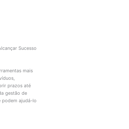
 Alcançar Sucesso
erramentas mais
víduos,
rir prazos até
 da gestão de
ue podem ajudá-lo