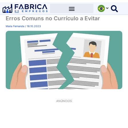
Ir
para
Erros Comuns no Currículo a Evitar
o
conteúdo
Maria Fernanda
/
18.10.2023
ANÚNCIOS