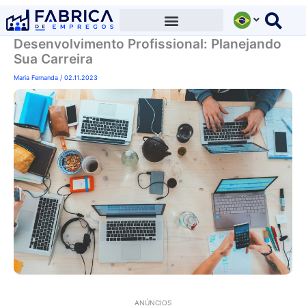
Ir
para
Desenvolvimento Profissional: Planejando
o
Sua Carreira
conteúdo
Maria Fernanda
/
02.11.2023
ANÚNCIOS