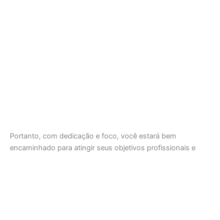
Portanto, com dedicação e foco, você estará bem
encaminhado para atingir seus objetivos profissionais e
alcançar o sucesso e a realização desejados.
Aviso: