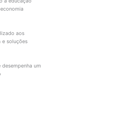
vo à educação
a economia
lizado aos
 e soluções
rae desempenha um
o