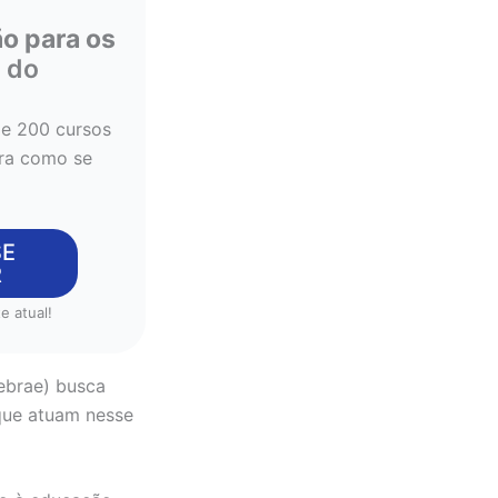
o para os
s do
de 200 cursos
ira como se
SE
R
e atual!
ebrae) busca
 que atuam nesse