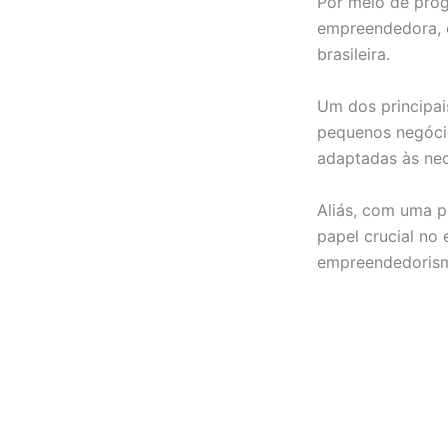
Por meio de prog
empreendedora, 
brasileira.
Um dos principai
pequenos negócio
adaptadas às ne
Aliás, com uma p
papel crucial n
empreendedorism