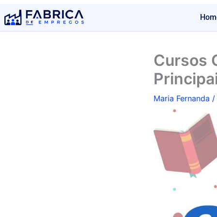
Ir
Hom
para
o
conteúdo
Cursos G
Principa
Maria Fernanda