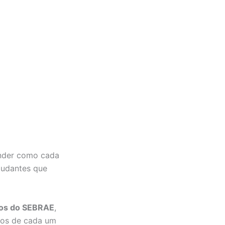
der como cada
studantes que
tos do SEBRAE
,
los de cada um