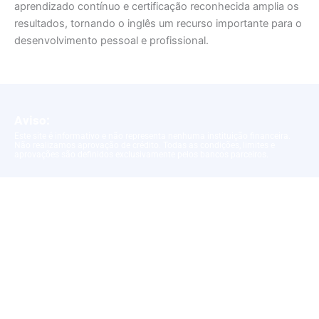
aprendizado contínuo e certificação reconhecida amplia os
resultados, tornando o inglês um recurso importante para o
desenvolvimento pessoal e profissional.
Aviso:
Este site é informativo e não representa nenhuma instituição financeira.
Não realizamos aprovação de crédito. Todas as condições, limites e
aprovações são definidos exclusivamente pelos bancos parceiros.
Politica de Privacidade
|
Termos e Condições
Copyright © 2025 Fabrica de Empregos | Feito com amor – Yellow Ads
Network LTDA – 10.861.975/0001-68 by Blue More Media Company LTDA –
CNPJ: 45.507.725/0001-09 – Cod: L22000122992