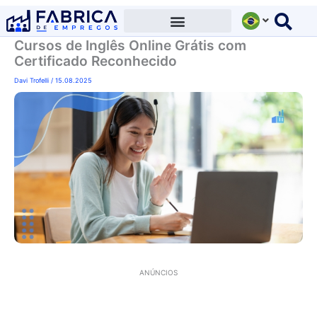
Ir
para
Cursos de Inglês Online Grátis com
o
Certificado Reconhecido
conteúdo
Davi Trofelli
/
15.08.2025
ANÚNCIOS