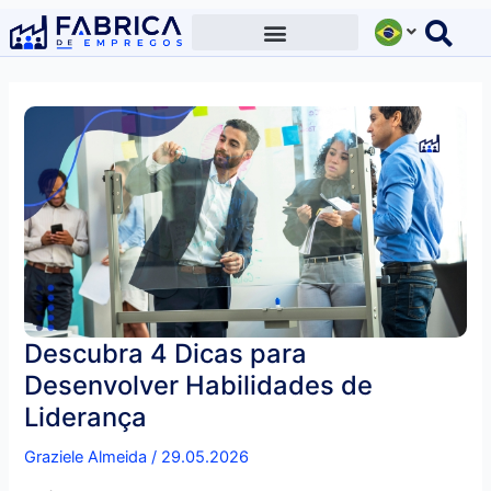
Ir
para
o
conteúdo
Descubra 4 Dicas para
Desenvolver Habilidades de
Liderança
Graziele Almeida
/
29.05.2026