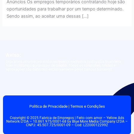
Anúncios Os empregos temporários contratando hoje são
oportunidades para trabalhar por um tempo determinado.
Sendo assim, ao aceitar uma dessas […]
Aviso:
Este site é informativo e não representa nenhuma instituição financeira.
Não realizamos aprovação de crédito. Todas as condições, limites e
aprovações são definidos exclusivamente pelos bancos parceiros.
Politica de Privacidade
|
Termos e Condições
Copyright © 2025 Fabrica de Empregos | Feito com amor – Yellow Ads
Network LTDA – 10.861.975/0001-68 by Blue More Media Company LTDA –
CNPJ: 45.507.725/0001-09 – Cod: L22000122992