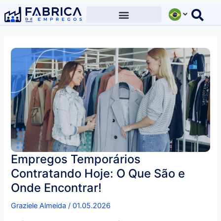
Ir
para
o
conteúdo
Empregos Temporários
Contratando Hoje: O Que São e
Onde Encontrar!
Graziele Almeida
/
01.05.2026