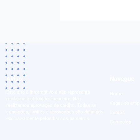
Aviso:
Navegue
Este site é informativo e não representa
Home
nenhuma instituição financeira. Não
Vagas de emp
realizamos aprovação de crédito. Todas as
condições, limites e aprovações são definidos
Cursos
exclusivamente pelos bancos parceiros.
Currículos