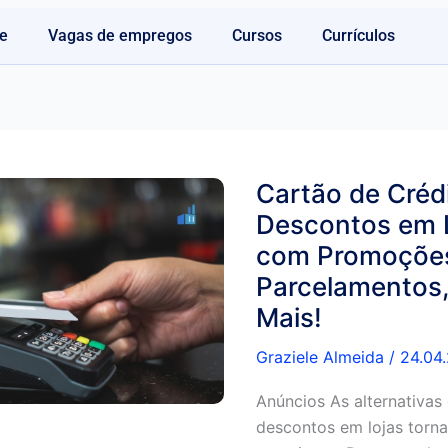
e
Vagas de empregos
Cursos
Currículos
Cartão de Créd
Descontos em 
com Promoçõe
Parcelamentos
Mais!
Graziele Almeida
/
24.04
Anúncios As alternativas
descontos em lojas torn